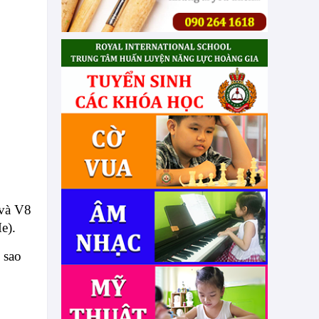
 và V8
e).
 sao