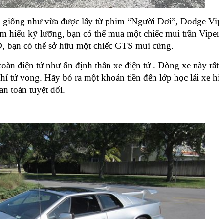
 giống như vừa được lấy từ phim “Người Dơi”, Dodge Vip
m hiểu kỹ lưỡng, bạn có thể mua một chiếc mui trần Viper
, bạn có thể sở hữu một chiếc GTS mui cứng.
n toàn điện tử như ổn định thân xe điện tử . Dòng xe này rấ
chí tử vong. Hãy bỏ ra một khoản tiền đến lớp học lái xe h
n toàn tuyệt đối.