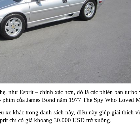
hẹ, như Esprit – chính xác hơn, đó là các phiên bản turbo
g bộ phim của James Bond năm 1977 The Spy Who Loved M
 xe khác trong danh sách này, điều này giúp giải thích vì
sprit chỉ có giá khoảng 30.000 USD trở xuống.