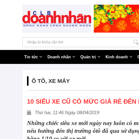
Tin tức
Doanh nhân
Quản trị
Kinh doanh
Ô TÔ, XE MÁY
10 SIÊU XE CŨ CÓ MỨC GIÁ RẺ ĐẾ
Thứ hai, 11:46 Ngày 08/04/2019
Những chiếc siêu xe mới ngày nay luôn có m
nếu hướng đến thị trường ôtô đã qua sử dụng
bằng 1/10 so với xe mới.