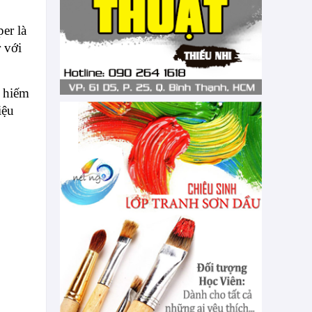
er là
 với
t hiếm
iệu