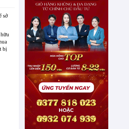
ể sở
ở hữu
mua
t bị