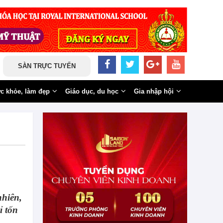
SÀN TRỰC TUYẾN
c khỏe, làm đẹp
Giáo dục, du học
Gia nhập hội
nhiên,
ỉ tốn