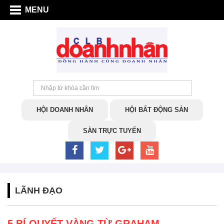
MENU
HỘI DOANH NHÂN
HỘI BẤT ĐỘNG SẢN
SÀN TRỰC TUYẾN
LÃNH ĐẠO
5 BÍ QUYẾT VÀNG TỪ GRAHAM