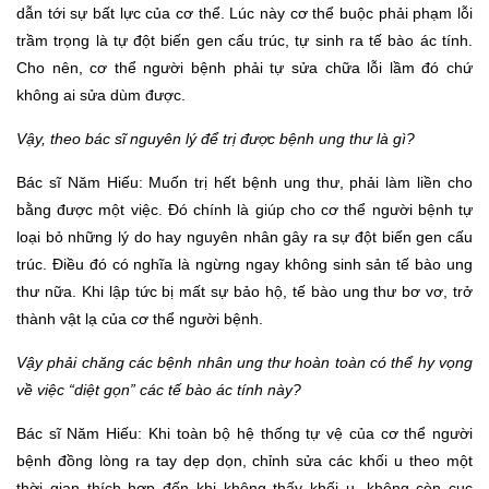
dẫn tới sự bất lực của cơ thể. Lúc này cơ thể buộc phải phạm lỗi
trầm trọng là tự đột biến gen cấu trúc, tự sinh ra tế bào ác tính.
Cho nên, cơ thể người bệnh phải tự sửa chữa lỗi lầm đó chứ
không ai sửa dùm được.
Vậy, theo bác sĩ nguyên lý để trị được bệnh ung thư là gì?
Bác sĩ Năm Hiếu: Muốn trị hết bệnh ung thư, phải làm liền cho
bằng được một việc. Đó chính là giúp cho cơ thể người bệnh tự
loại bỏ những lý do hay nguyên nhân gây ra sự đột biến gen cấu
trúc. Điều đó có nghĩa là ngừng ngay không sinh sản tế bào ung
thư nữa. Khi lập tức bị mất sự bảo hộ, tế bào ung thư bơ vơ, trở
thành vật lạ của cơ thể người bệnh.
Vậy phải chăng các bệnh nhân ung thư hoàn toàn có thể hy vọng
về việc “diệt gọn” các tế bào ác tính này?
Bác sĩ Năm Hiếu: Khi toàn bộ hệ thống tự vệ của cơ thể người
bệnh đồng lòng ra tay dẹp dọn, chỉnh sửa các khối u theo một
thời gian thích hợp đến khi không thấy khối u, không còn cục