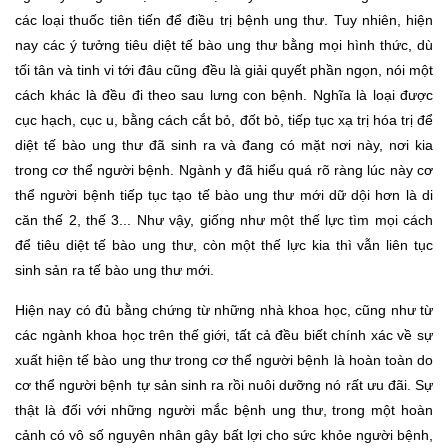
các loại thuốc tiên tiến để điều trị bệnh ung thư. Tuy nhiên, hiện
nay các ý tưởng tiêu diệt tế bào ung thư bằng mọi hình thức, dù
tối tân và tinh vi tới đâu cũng đều là giải quyết phần ngọn, nói một
cách khác là đều đi theo sau lưng con bệnh. Nghĩa là loại được
cục hạch, cục u, bằng cách cắt bỏ, đốt bỏ, tiếp tục xạ trị hóa trị để
diệt tế bào ung thư đã sinh ra và đang có mặt nơi này, nơi kia
trong cơ thể người bệnh. Ngành y đã hiểu quá rõ ràng lúc này cơ
thể người bệnh tiếp tục tạo tế bào ung thư mới dữ dội hơn là di
căn thế 2, thế 3... Như vậy, giống như một thế lực tìm mọi cách
để tiêu diệt tế bào ung thư, còn một thế lực kia thì vẫn liên tục
sinh sản ra tế bào ung thư mới.
Hiện nay có đủ bằng chứng từ những nhà khoa học, cũng như từ
các ngành khoa học trên thế giới, tất cả đều biết chính xác về sự
xuất hiện tế bào ung thư trong cơ thể người bệnh là hoàn toàn do
cơ thể người bệnh tự sản sinh ra rồi nuôi dưỡng nó rất ưu đãi. Sự
thật là đối với những người mắc bệnh ung thư, trong một hoàn
cảnh có vô số nguyên nhân gây bất lợi cho sức khỏe người bệnh,