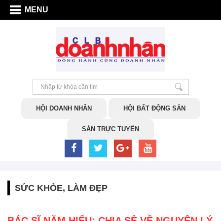
MENU
HỘI DOANH NHÂN
HỘI BẤT ĐỘNG SẢN
SÀN TRỰC TUYẾN
SỨC KHỎE, LÀM ĐẸP
BÁC SĨ NĂM HIẾU: CHIA SẺ VỀ NGUYÊN LÝ