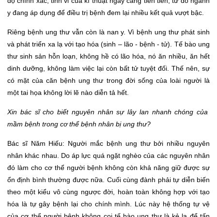
độ chính xác, tinh vi của kĩ thuật ngày càng tiên tiến, từ đó ngành
y đang áp dụng để điều trị bệnh đem lại nhiều kết quả vượt bậc.
Riêng bệnh ung thư vẫn còn là nan y. Vì bệnh ung thư phát sinh
và phát triển xa lạ với tạo hóa (sinh – lão - bệnh - tử). Tế bào ung
thư sinh sản hỗn loạn, không hề có lão hóa, nó ăn nhiều, ăn hết
dinh dưỡng, không làm việc lại còn bất tử tuyệt đối. Thế nên, sự
có mặt của căn bệnh ung thư trong đời sống của loài người là
một tai họa không lời lẽ nào diễn tả hết.
Xin
b
ác sĩ cho biết nguyên nhân sự lây lan nhanh chóng của
mầm bệnh trong cơ thể bệnh nhân bị ung thư?
Bác sĩ Năm Hiếu: Người mắc bệnh ung thư bởi nhiều nguyên
nhân khác nhau. Do áp lực quá ngặt nghèo của các nguyên nhân
đó làm cho cơ thể người bệnh không còn khả năng giữ được sự
ổn định bình thường được nữa. Cuối cùng đành phải tự diễn biến
theo một kiểu vô cùng ngược đời, hoàn toàn không hợp với tạo
hóa là tự gây bệnh lại cho chính mình. Lúc này hệ thống tự vệ
của cơ thể người bệnh không coi tế bào ung thư là kẻ lạ để tấn