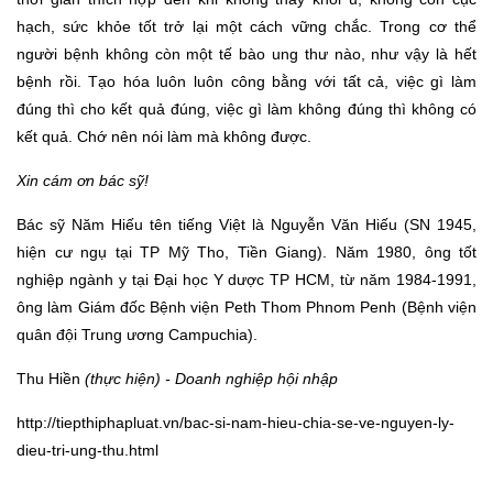
hạch, sức khỏe tốt trở lại một cách vững chắc. Trong cơ thể
người bệnh không còn một tế bào ung thư nào, như vậy là hết
bệnh rồi. Tạo hóa luôn luôn công bằng với tất cả, việc gì làm
đúng thì cho kết quả đúng, việc gì làm không đúng thì không có
kết quả. Chớ nên nói làm mà không được.
Xin cám ơn bác sỹ!
Bác sỹ Năm Hiếu tên tiếng Việt là Nguyễn Văn Hiếu (SN 1945,
hiện cư ngụ tại TP Mỹ Tho, Tiền Giang). Năm 1980, ông tốt
nghiệp ngành y tại Đại học Y dược TP HCM, từ năm 1984-1991,
ông làm Giám đốc Bệnh viện Peth Thom Phnom Penh (Bệnh viện
quân đội Trung ương Campuchia).
Thu Hiền
(thực hiện) - Doanh nghiệp hội nhập
http://tiepthiphapluat.vn/bac-si-nam-hieu-chia-se-ve-nguyen-ly-
dieu-tri-ung-thu.html