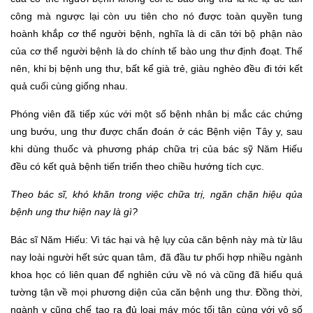
công mà ngược lại còn ưu tiên cho nó được toàn quyền tung
hoành khắp cơ thể người bệnh, nghĩa là di căn tới bộ phận nào
của cơ thể người bệnh là do chính tế bào ung thư định đoạt. Thế
nên, khi bị bệnh ung thư, bất kể già trẻ, giàu nghèo đều đi tới kết
quả cuối cùng giống nhau.
Phóng viên đã tiếp xúc với một số bệnh nhân bị mắc các chứng
ung bướu, ung thư được chẩn đoán ở các Bệnh viện Tây y, sau
khi dùng thuốc và phương pháp chữa trị của bác sỹ Năm Hiếu
đều có kết quả bệnh tiến triển theo chiều hướng tích cực.
Theo bác sĩ, khó khăn trong việc chữa trị, ngăn chặn hiệu qủa
bệnh ung thư hiện nay là gì?
Bác sĩ Năm Hiếu: Vì tác hại và hệ lụy của căn bệnh này mà từ lâu
nay loài người hết sức quan tâm, đã đầu tư phối hợp nhiều ngành
khoa học có liên quan để nghiên cứu về nó và cũng đã hiểu quá
tường tận về mọi phương diện của căn bệnh ung thư. Đồng thời,
ngành y cũng chế tạo ra đủ loại máy móc tối tân cùng với vô số