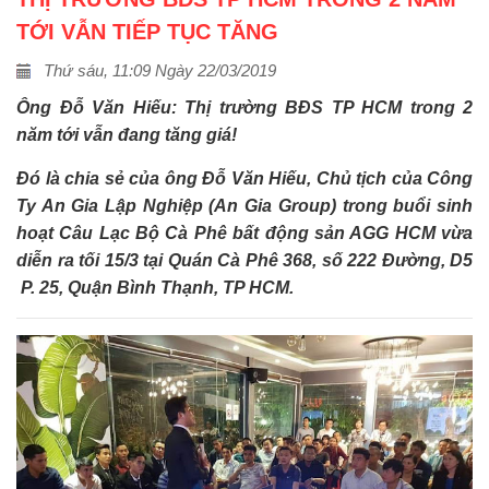
TỚI VẪN TIẾP TỤC TĂNG
Thứ sáu, 11:09 Ngày 22/03/2019
Ông Đỗ Văn Hiếu: Thị trường BĐS TP HCM trong 2
năm tới vẫn đang tăng giá!
Đó là chia sẻ của ông Đỗ Văn Hiếu, Chủ tịch của Công
Ty An Gia Lập Nghiệp (An Gia Group) trong buổi sinh
hoạt Câu Lạc Bộ Cà Phê bất động sản AGG HCM vừa
diễn ra tối 15/3 tại Quán Cà Phê 368, số 222 Đường, D5
P. 25, Quận Bình Thạnh, TP HCM.