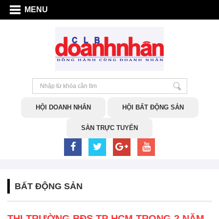
MENU
HỘI DOANH NHÂN
HỘI BẤT ĐỘNG SẢN
SÀN TRỰC TUYẾN
BẤT ĐỘNG SẢN
THỊ TRƯỜNG BĐS TP HCM TRONG 2 NĂM