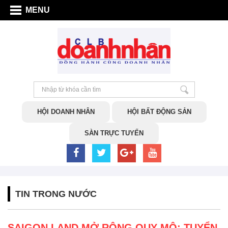
MENU
HỘI DOANH NHÂN
HỘI BẤT ĐỘNG SẢN
SÀN TRỰC TUYẾN
TIN TRONG NƯỚC
SAIGON LAND MỞ RỘNG QUY MÔ: TUYỂN