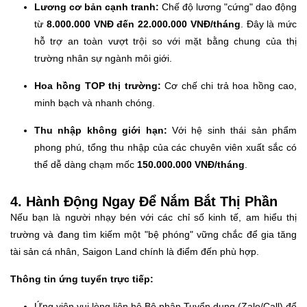
Lương cơ bản cạnh tranh:
Chế độ lương "cứng" dao động
từ
8.000.000 VNĐ đến 22.000.000 VNĐ/tháng
. Đây là mức
hỗ trợ an toàn vượt trội so với mặt bằng chung của thị
trường nhân sự ngành môi giới.
Hoa hồng TOP thị trường:
Cơ chế chi trả hoa hồng cao,
minh bạch và nhanh chóng.
Thu nhập không giới hạn:
Với hệ sinh thái sản phẩm
phong phú, tổng thu nhập của các chuyên viên xuất sắc có
thể dễ dàng chạm mốc
150.000.000 VNĐ/tháng
.
4. Hành Động Ngay Để Nắm Bắt Thị Phần
Nếu bạn là người nhạy bén với các chỉ số kinh tế, am hiểu thị
trường và đang tìm kiếm một "bệ phóng" vững chắc để gia tăng
tài sản cá nhân, Saigon Land chính là điểm đến phù hợp.
Thông tin ứng tuyển trực tiếp:
Ứng viên vui lòng liên hệ Bộ phận Tuyển dụng (Zalo/Call) để