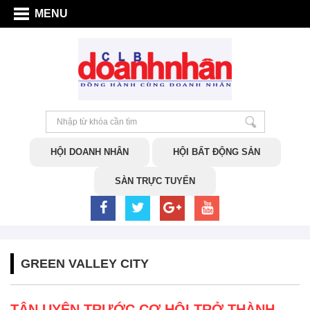
MENU
HỘI DOANH NHÂN
HỘI BẤT ĐỘNG SẢN
SÀN TRỰC TUYẾN
GREEN VALLEY CITY
TÂN UYÊN TRƯỚC CƠ HỘI TRỞ THÀNH