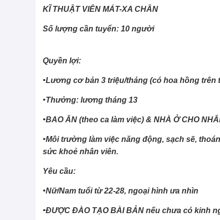
KĨ THUẬT VIÊN MÁT-XA CHÂN
Số lượng cần tuyển: 10 người
Quyền lợi:
•Lương cơ bản 3 triệu/tháng (có hoa hồng trên 
•Thưởng: lương tháng 13
•BAO ĂN (theo ca làm việc) & NHÀ Ở CHO NH
•Môi trường làm việc năng động, sạch sẽ, thoá
sức khoẻ nhân viên.
Yêu cầu:
•Nữ/Nam tuổi từ 22-28, ngoại hình ưa nhìn
•ĐƯỢC ĐÀO TẠO BÀI BẢN nếu chưa có kinh nghi