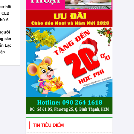
i
cơ hội
- CLB
thứ 6
người
ng sản
ên Lạc
iệp
TIN TIÊU ĐIỂM