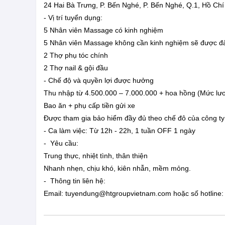
24 Hai Bà Trưng, P. Bến Nghé, P. Bến Nghé, Q.1, Hồ Chí
- Vị trí tuyển dụng:
5 Nhân viên Massage có kinh nghiệm
5 Nhân viên Massage không cần kinh nghiệm sẽ được đ
2 Thợ phụ tóc chính
2 Thợ nail & gội đầu
- Chế độ và quyền lợi được hưởng
Thu nhập từ 4.500.000 – 7.000.000 + hoa hồng (Mức lươn
Bao ăn + phụ cấp tiền gửi xe
Được tham gia bảo hiểm đầy đủ theo chế đô của công t
- Ca làm việc: Từ 12h - 22h, 1 tuần OFF 1 ngày
- Yêu cầu:
Trung thực, nhiệt tình, thân thiện
Nhanh nhẹn, chịu khó, kiên nhẫn, mềm mỏng.
- Thông tin liên hệ:
Email:
tuyendung@htgroupvietnam.com
hoặc số hotline