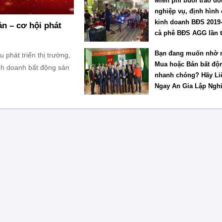
Miễn phí buổi trao đổ
nghiệp vụ, định hình 
kinh doanh BĐS 2019
n – cơ hội phát
cà phê BĐS AGG lần 
Bạn đang muốn nhờ 
phát triển thị trường,
Mua hoặc Bán bất độ
nh doanh bất động sản
nhanh chóng? Hãy Li
Ngay An Gia Lập Ngh