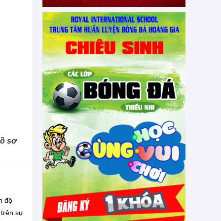
hồ sơ
h độ
 trên sự