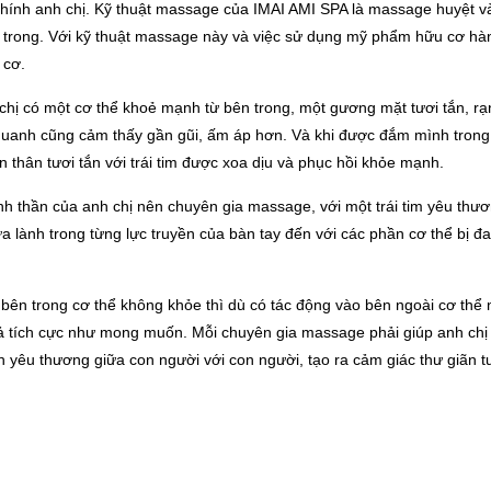
a chính anh chị. Kỹ thuật massage của IMAI AMI SPA là massage huyệt v
 trong. Với kỹ thuật massage này và việc sử dụng mỹ phẩm hữu cơ hà
 cơ.
 chị có một cơ thể khoẻ mạnh từ bên trong, một gương mặt tươi tắn, rạ
quanh cũng cảm thấy gần gũi, ấm áp hơn. Và khi được đắm mình tron
thân tươi tắn với trái tim được xoa dịu và phục hồi khỏe mạnh.
tinh thần của anh chị nên chuyên gia massage, với một trái tim yêu thư
 lành trong từng lực truyền của bàn tay đến với các phần cơ thể bị đ
bên trong cơ thể không khỏe thì dù có tác động vào bên ngoài cơ thể 
uả tích cực như mong muốn. Mỗi chuyên gia massage phải giúp anh ch
h yêu thương giữa con người với con người, tạo ra cảm giác thư giãn tu