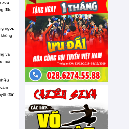
à xoa
ng đầu
ng ngời,
g không
ơng và
au mỏi
nhiều
ị cảm
yệt đối”