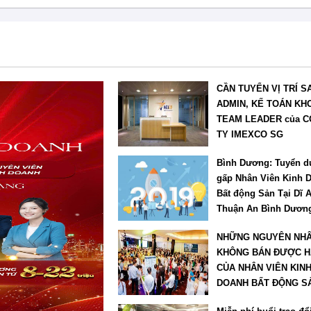
CẦN TUYỂN VỊ TRÍ S
ADMIN, KẾ TOÁN KH
TEAM LEADER của 
TY IMEXCO SG
Bình Dương: Tuyển d
gấp Nhân Viên Kinh 
Bất động Sản Tại Dĩ 
Thuận An Bình Dươn
NHỮNG NGUYÊN NH
KHÔNG BÁN ĐƯỢC 
CỦA NHÂN VIÊN KIN
DOANH BẤT ĐỘNG S