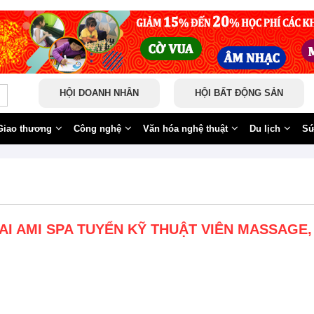
HỘI DOANH NHÂN
HỘI BẤT ĐỘNG SẢN
Giao thương
Công nghệ
Văn hóa nghệ thuật
Du lịch
Sứ
AI AMI SPA TUYỂN KỸ THUẬT VIÊN MASSAGE,