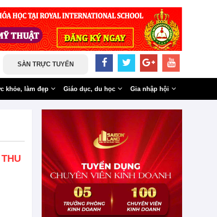
SÀN TRỰC TUYẾN
c khỏe, làm đẹp
Giáo dục, du học
Gia nhập hội
 THU