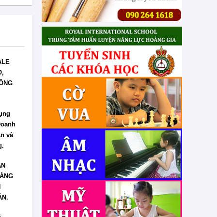
ALE
O,
CÔNG
ụng
Doanh
An và
g.
ÂN
HÀNG
H
ẢN.