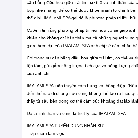
cân bằng điều hoà giữa trái tim, cơ thể và tinh thần củ
bóp nhẹ nhàng, để cơ thể được khoẻ mạnh từ chính bên
thế giới, IMAI AMI SPA gọi đó là phương pháp trị liệu hữu
Cô Ami tin rằng phương pháp trị liệu hữu cơ sẽ giúp anh
khiến cho không chỉ bản thân mà cả những người xung 
gian thơm dịu của IMAI AMI SPA anh chị sẽ cảm nhận bản 
Coi trọng sự cân bằng điều hoà giữa trái tim, cơ thể và 
tận tâm, gửi gắm năng lượng tích cực và năng lượng chữa
của anh chị.
IMAI AMI SPA luôn truyền cảm hứng và thông điệp: “Nếu 
đến thế nào đi chăng nữa cũng không thể tạo ra hiệu q
thấy từ sâu bên trong cơ thể cảm xúc khoáng đạt lấp lán
Đó là tinh thần và cũng là triết lý của IMAI AMI SPA.
IMAI AMI SPA TUYỂN DỤNG NHÂN SỰ :
- Địa điểm làm việc: