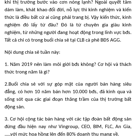
khi thị trường bước vào cơn nóng lạnh? Ngoài quyết tâm
dám làm, khát khao đổi đời, nỗ lực thì kinh nghiệm và kiến
thức là điều bất cứ ai cũng phải trang bị. Vậy kiến thức, kinh
nghiệm đó lấy từ đâu? Đó là từ chuyên gia giàu kinh
nghiệm, từ những người đang hoạt động trong lĩnh vực bđs.
Tất cả chỉ có trong buổi chia sẻ tại CLB cà phê BĐS AGG.
Nội dung chia sẻ tuần này:
1. Năm 2019 nên làm môi giới bđs không? Cơ hội và thách
thức trong năm là gì?
2.Buổi chia sẻ với sự góp mặt của người bán hàng siêu
đẳng, có hơn 10 năm bán hơn 10.000 bđs, đã kinh qua và
sống sót qua các giai đoạn thăng trầm của thị trường bất
động sản.
3. Cơ hội cộng tác bán hàng với các tập đoàn bất động sản
đứng đầu hiện nay như Vingroup, CEO, BIM, FLC, An Gia,
.....với mức hoa hồng lên đến 80% doanh thu mang về.