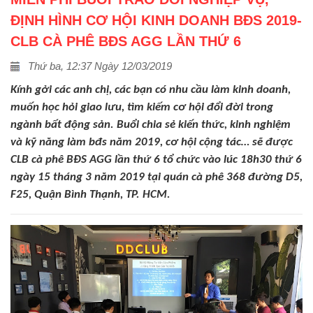
ĐỊNH HÌNH CƠ HỘI KINH DOANH BĐS 2019-
CLB CÀ PHÊ BĐS AGG LẦN THỨ 6
Thứ ba, 12:37 Ngày 12/03/2019
Kính gởi các anh chị, các bạn có nhu cầu làm kinh doanh,
muốn học hỏi giao lưu, tìm kiếm cơ hội đổi đời trong
ngành bất động sản. Buổi chia sẻ kiến thức, kinh nghiệm
và kỹ năng làm bđs năm 2019, cơ hội cộng tác… sẽ được
CLB cà phê BĐS AGG lần thứ 6 tổ chức vào lúc 18h30 thứ 6
ngày 15 tháng 3 năm 2019 tại quán cà phê 368 đường D5,
F25, Quận Bình Thạnh, TP. HCM.