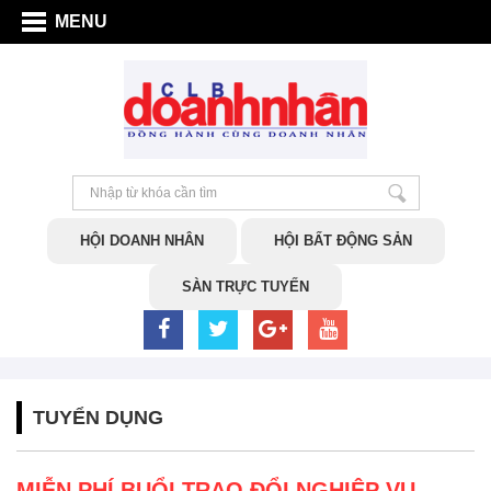
MENU
HỘI DOANH NHÂN
HỘI BẤT ĐỘNG SẢN
SÀN TRỰC TUYẾN
TUYỂN DỤNG
MIỄN PHÍ BUỔI TRAO ĐỔI NGHIỆP VỤ,