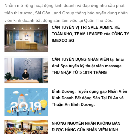
Nhằm mở rộng hoạt động kinh doanh và đáp ứng nhu cầu phát
triển thị trường, Sài Gòn Land Group thông báo tuyển dụng nhân
viên kinh doanh bất động sản làm việc tại Quận Thủ Đức.
CẦN TUYỂN VỊ TRÍ SALE ADMIN, KẾ
TOÁN KHO, TEAM LEADER của CÔNG TY
IMEXCO SG
CẦN TUYỂN DỤNG NHÂN VIÊN tại Imai
Ami Spa tuyển kỹ thuật viên massage,
THU NHẬP TỪ 5-10TR THÁNG
Bình Dương: Tuyển dụng gấp Nhân Viên
Kinh Doanh Bất động Sản Tại Dĩ An và
Thuận An Bình Dương.
NHỮNG NGUYÊN NHÂN KHÔNG BÁN
ĐƯỢC HÀNG CỦA NHÂN VIÊN KINH