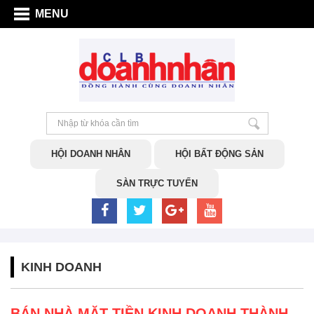
MENU
HỘI DOANH NHÂN
HỘI BẤT ĐỘNG SẢN
SÀN TRỰC TUYẾN
KINH DOANH
BÁN NHÀ MẶT TIỀN KINH DOANH THÀNH