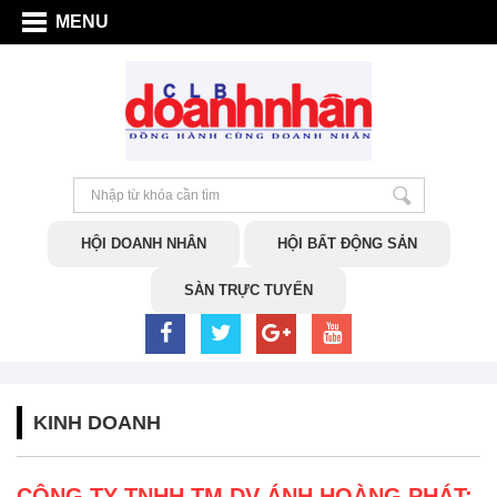
MENU
HỘI DOANH NHÂN
HỘI BẤT ĐỘNG SẢN
SÀN TRỰC TUYẾN
KINH DOANH
CÔNG TY TNHH TM DV ÁNH HOÀNG PHÁT: