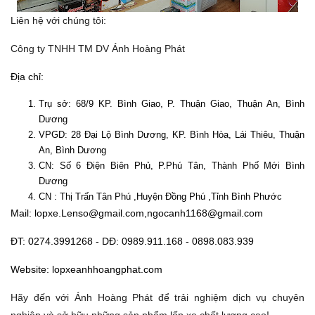
Liên hệ với chúng tôi:
Công ty TNHH TM DV Ánh Hoàng Phát
Địa chỉ:
Trụ sở: 68/9 KP. Bình Giao, P. Thuận Giao, Thuận An, Bình
Dương
VPGD: 28 Đại Lộ Bình Dương, KP. Bình Hòa, Lái Thiêu, Thuận
An, Bình Dương
CN: Số 6 Điện Biên Phủ, P.Phú Tân, Thành Phố Mới Bình
Dương
CN : Thị Trấn Tân Phú ,Huyện Đồng Phú ,Tỉnh Bình Phước
Mail:
lopxe.Lenso@gmail.com
,
ngocanh1168@gmail.com
ĐT: 0274.3991268 - DĐ: 0989.911.168 - 0898.083.939
Website: lopxeanhhoangphat.com
Hãy đến với Ánh Hoàng Phát để trải nghiệm dịch vụ chuyên
nghiệp và sở hữu những sản phẩm lốp xe chất lượng cao!